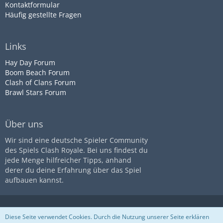
Kontaktformular
Häufig gestellte Fragen
Links
Hay Day Forum
Boom Beach Forum
Clash of Clans Forum
Brawl Stars Forum
Über uns
Wir sind eine deutsche Spieler Community
des Spiels Clash Royale. Bei uns findest du
jede Menge hilfreicher Tipps, anhand
derer du deine Erfahrung über das Spiel
aufbauen kannst.
Diese Seite ist nicht mit dem
Impressum
Datenschutz
Diese Seite verwendet Cookies. Durch die Nutzung unserer Seite erklären
Unternehmen
Supercell
assoziiert
Nutzungsbestimmungen