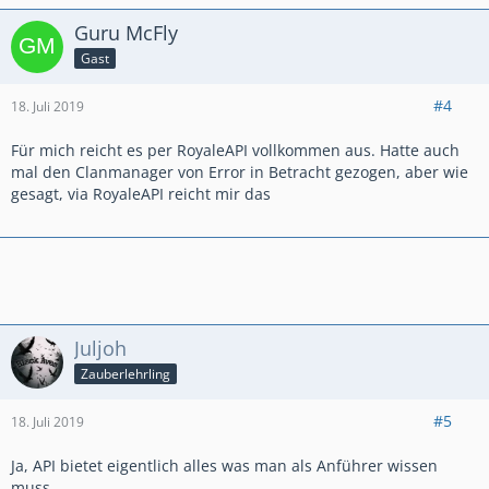
Besucht uns unter GermanGalaxy #2RGY2YGU
Guru McFly
GermanGalaxy 2 #2JRCULPG
GermanGalaxy 3 #8QG8LLLQ
Gast
#4
18. Juli 2019
Für mich reicht es per RoyaleAPI vollkommen aus. Hatte auch
mal den Clanmanager von Error in Betracht gezogen, aber wie
gesagt, via RoyaleAPI reicht mir das
Juljoh
Zauberlehrling
#5
18. Juli 2019
Ja, API bietet eigentlich alles was man als Anführer wissen
muss.