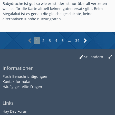
nicht schafft, vorher die Spells zu baiten, sollte eh kein 3M
Babydrache ist gut so wie er ist, der ist nur überall vertreten
spielen. Und dann hat man in aller Ruhe Zeit, auf beiden
weil es für die Karte altuell keinen guten ersatz gibt. Beim
Seiten einen Push aufzubauen. Ich finds gut.
Megalakai ist es genau die gleiche geschichte, keine
alternativen = hohe nutzungraten.
1
2
3
4
5
…
34
Stil ändern
Informationen
Push-Benachrichtigungen
Kontaktformular
Häufig gestellte Fragen
Links
Hay Day Forum