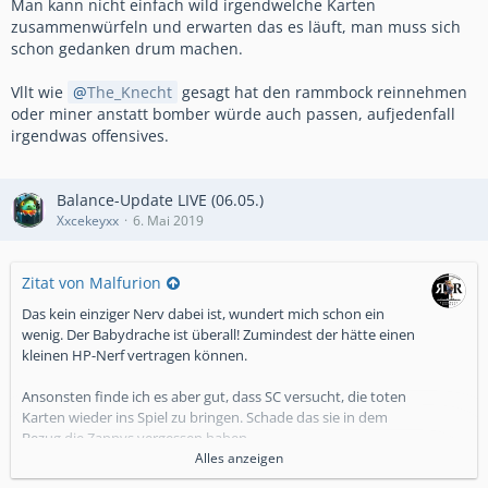
Man kann nicht einfach wild irgendwelche Karten
zusammenwürfeln und erwarten das es läuft, man muss sich
schon gedanken drum machen.
Vllt wie
The_Knecht
gesagt hat den rammbock reinnehmen
oder miner anstatt bomber würde auch passen, aufjedenfall
irgendwas offensives.
Balance-Update LIVE (06.05.)
Xxcekeyxx
6. Mai 2019
Zitat von Malfurion
Das kein einziger Nerv dabei ist, wundert mich schon ein
wenig. Der Babydrache ist überall! Zumindest der hätte einen
kleinen HP-Nerf vertragen können.
Ansonsten finde ich es aber gut, dass SC versucht, die toten
Karten wieder ins Spiel zu bringen. Schade das sie in dem
Bezug die Zappys vergessen haben.
Alles anzeigen
Klar ist die verlängerte Entsendung der 3M ein Buff. Wer es