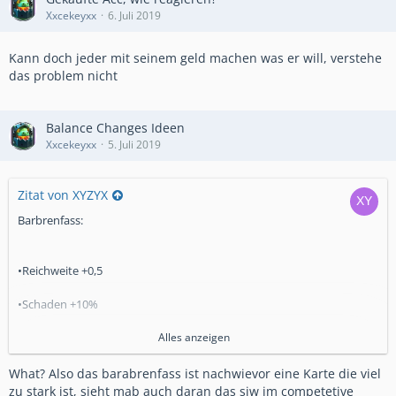
Xxcekeyxx
6. Juli 2019
Kann doch jeder mit seinem geld machen was er will, verstehe
das problem nicht
Balance Changes Ideen
Xxcekeyxx
5. Juli 2019
Zitat von XYZYX
Barbrenfass:
•Reichweite +0,5
•Schaden +10%
Alles anzeigen
Barbaren waren früher viel stärker, dich durch die
Bearbeitung der Trefferpunkte wurden automatisch alle
What? Also das barabrenfass ist nachwievor eine Karte die viel
Karten, die etwas mit dem Barbar zu tun hatte, schlecht. Mit
zu stark ist, sieht mab auch daran das siw im competetive