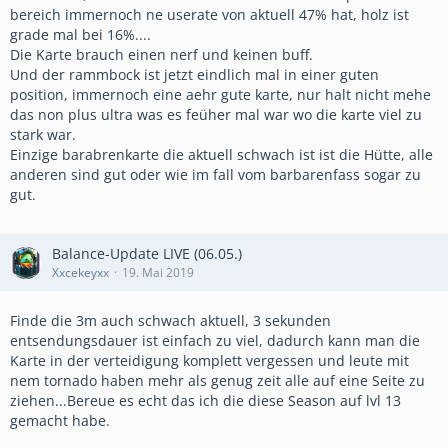
der Änderung wird das Barabarenfass wieder attraktiv und
bereich immernoch ne userate von aktuell 47% hat, holz ist
ein Konkurrenz für das Kampfholz.
grade mal bei 16%....
Die Karte brauch einen nerf und keinen buff.
Und der rammbock ist jetzt eindlich mal in einer guten
position, immernoch eine aehr gute karte, nur halt nicht mehe
das non plus ultra was es feüher mal war wo die karte viel zu
stark war.
Einzige barabrenkarte die aktuell schwach ist ist die Hütte, alle
anderen sind gut oder wie im fall vom barbarenfass sogar zu
gut.
Balance-Update LIVE (06.05.)
Xxcekeyxx
19. Mai 2019
Finde die 3m auch schwach aktuell, 3 sekunden
entsendungsdauer ist einfach zu viel, dadurch kann man die
Karte in der verteidigung komplett vergessen und leute mit
nem tornado haben mehr als genug zeit alle auf eine Seite zu
ziehen...Bereue es echt das ich die diese Season auf lvl 13
gemacht habe.