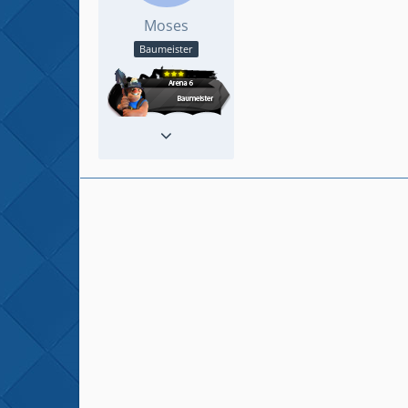
Moses
Baumeister
Reaktionen
29
Beiträge
130