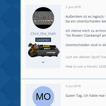
5. Juni 2018
Außerdem ist es logisch,
Da ein Unentschieden kei
Ich meine mich zu errinn
Chrii_the_Vieh
"Im finalen Clankampf am
Lavawelpe
Unentschieden sind in d
Lust am aktiven Spiel? 
Reaktionen
29
Beiträge
47
How to use a Forum: LE
5. Juni 2018
Guten Tag, ich hätte mal