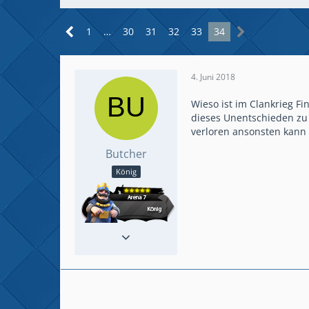
1
…
30
31
32
33
34
4. Juni 2018
Wieso ist im Clankrieg F
dieses Unentschieden zu 
verloren ansonsten kann
Butcher
König
Reaktionen
289
Beiträge
432