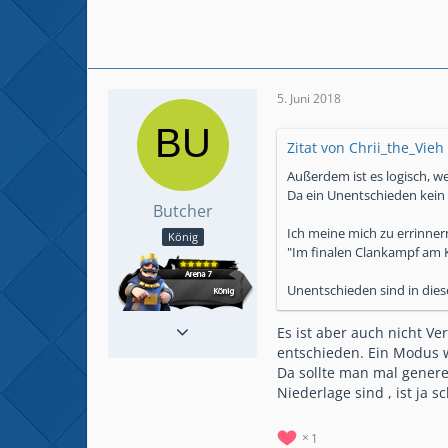
5. Juni 2018
Zitat von Chrii_the_Vieh
Außerdem ist es logisch, we
Da ein Unentschieden kein S
Butcher
Ich meine mich zu errinner
König
"Im finalen Clankampf am K
Unentschieden sind in die
Reaktionen
289
Es ist aber auch nicht V
Beiträge
432
entschieden. Ein Modus w
Da sollte man mal gener
Niederlage sind , ist ja 
1