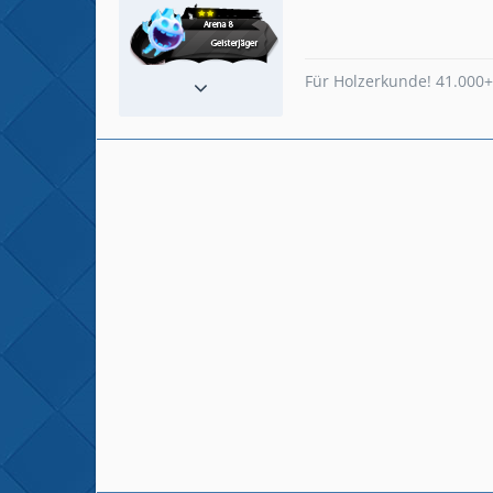
Reaktionen
254
Für Holzerkunde! 41.000+
Beiträge
602