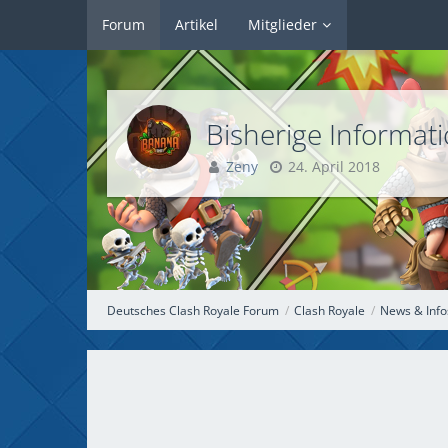
Forum
Artikel
Mitglieder
Bisherige Informat
Zeny
24. April 2018
Deutsches Clash Royale Forum
Clash Royale
News & Info