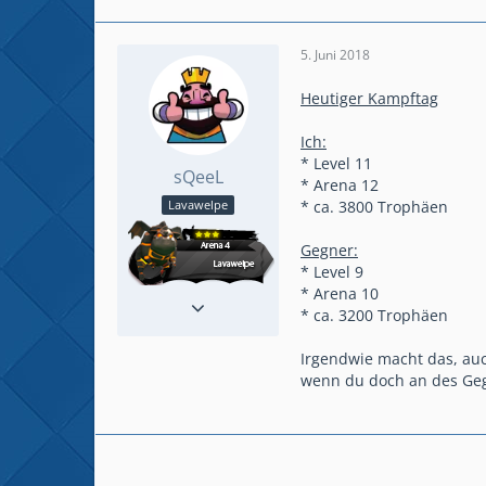
5. Juni 2018
Heutiger Kampftag
Ich:
* Level 11
sQeeL
* Arena 12
* ca. 3800 Trophäen
Lavawelpe
Gegner:
* Level 9
* Arena 10
Reaktionen
20
* ca. 3200 Trophäen
Beiträge
41
Irgendwie macht das, auc
wenn du doch an des Gegne