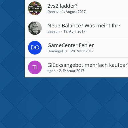
2vs2 ladder?
Deertv
1. August 2017
Neue Balance? Was meint Ihr?
Bazetm
19. April 2017
GameCenter Fehler
DomingoHD
28. März 2017
Glücksangebot mehrfach kaufbar
tigah
2. Februar 2017