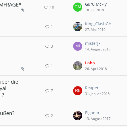
UMFRAGE*
Guru McFly
18
18. Juli 2019
King_ClashGH
1
27. Mai 2019
misterJF
3
14. August 2018
Lobo
1
26. April 2018
uber die
yal
Reaper
7
 ?
31. Januar 2018
außen?
Eiganjo
2
13. August 2017