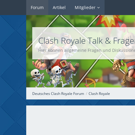
Forum
Artikel
Mitglieder
Clash Royale Talk & Frag
Hier können allgemeine Fragen und Diskussione
Deutsches Clash Royale Forum
Clash Royale