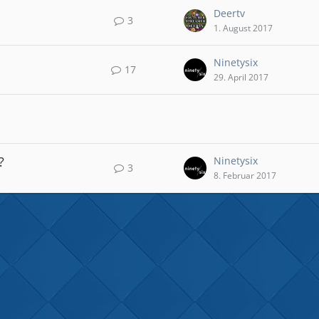
Deertv
3
1. August 2017
Ninetysix
17
29. April 2017
?
Ninetysix
3
8. Februar 2017