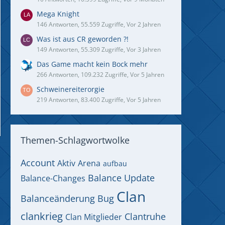
Mega Knight
146 Antworten, 55.559 Zugriffe, Vor 2 Jahren
Was ist aus CR geworden ?!
149 Antworten, 55.309 Zugriffe, Vor 3 Jahren
Das Game macht kein Bock mehr
266 Antworten, 109.232 Zugriffe, Vor 5 Jahren
Schweinereiterorgie
219 Antworten, 83.400 Zugriffe, Vor 5 Jahren
Themen-Schlagwortwolke
Account
Aktiv
Arena
aufbau
Balance Update
Balance-Changes
Clan
Balanceänderung
Bug
clankrieg
Clantruhe
Clan Mitglieder