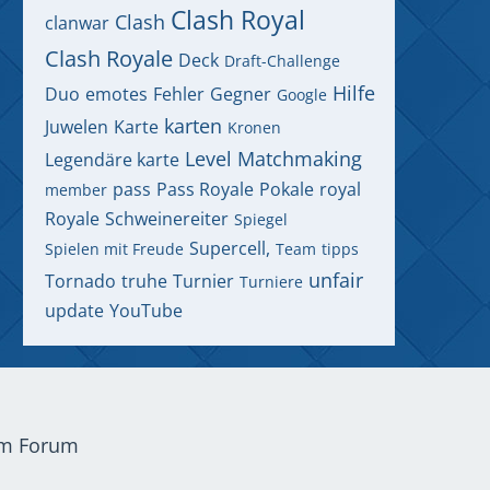
Clash Royal
Clash
clanwar
Clash Royale
Deck
Draft-Challenge
Hilfe
Duo
emotes
Fehler
Gegner
Google
karten
Juwelen
Karte
Kronen
Level
Matchmaking
Legendäre karte
pass
Pass Royale
Pokale
royal
member
Royale
Schweinereiter
Spiegel
Supercell,
Spielen mit Freude
Team
tipps
unfair
Tornado
truhe
Turnier
Turniere
update
YouTube
em Forum