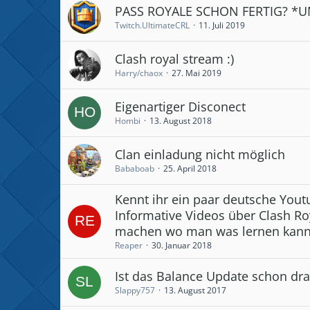
PASS ROYALE SCHON FERTIG? *
Twitch.UltimateCRL
11. Juli 2019
Clash royal stream :)
Harry/chaox
27. Mai 2019
Eigenartiger Disconect
Hombi
13. August 2018
Clan einladung nicht möglich
Bababoab
25. April 2018
Kennt ihr ein paar deutsche Yout
Informative Videos über Clash Ro
machen wo man was lernen kann
Reaper
30. Januar 2018
Ist das Balance Update schon dr
Slappy757
13. August 2017