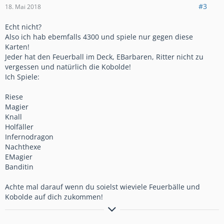
WIR FREUEN UNS AUF DICH ❗
❗
#3
18. Mai 2018
Discord vorhanden
Echt nicht?
https://discord.gg/ejH2Dr
Also ich hab ebemfalls 4300 und spiele nur gegen diese
Karten!
Jeder hat den Feuerball im Deck, EBarbaren, Ritter nicht zu
vergessen und natürlich die Kobolde!
Ich Spiele:
Riese
Magier
Knall
Holfäller
Infernodragon
Nachthexe
EMagier
Banditin
Achte mal darauf wenn du soielst wieviele Feuerbälle und
Kobolde auf dich zukommen!
Clankürzel #2V22CLC / The Matrix has you