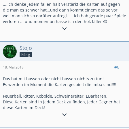
....ich denke jedem fallen halt verstärkt die Karten auf gegen
die man es schwer hat...und dann kommt einem das so vor
weil man sich so darüber aufregt..... ich hab gerade paar Spiele
verloren ... und momentan hasse ich den holzfäller 😡
Du bist süchtig nach Clash Royale
...?
....Du träumst Nachts vom Schweinereiter und grünen
Stojo
Kobolden.....?
König
....Dann bist du bei uns genau richtig!!
#6
18. Mai 2018
🔜
🔝
Nordwall
#8LJQ282Y
Das hat mit hassen oder nicht hassen nichts zu tun!
Es werden im Moment die Karten gespielt die imba sind!!!!
WIR FREUEN UNS AUF DICH ❗
❗
Feuerball, Ritter, Kobolde, Schweinereiter, EBarbaren.
Discord vorhanden
Diese Karten sind in jedem Deck zu finden, jeder Gegner hat
https://discord.gg/ejH2Dr
diese Karten im Deck!
Clankürzel #2V22CLC / The Matrix has you