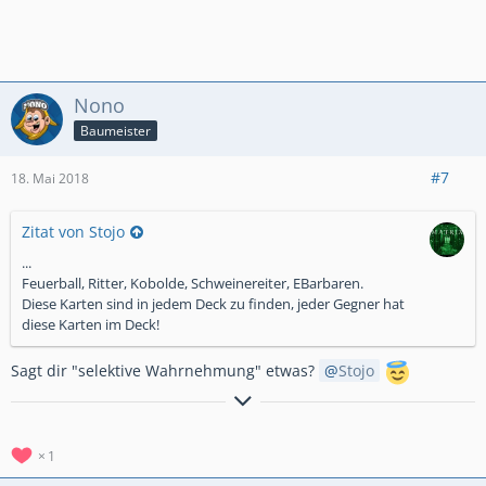
Nono
Baumeister
#7
18. Mai 2018
Zitat von Stojo
...
Feuerball, Ritter, Kobolde, Schweinereiter, EBarbaren.
Diese Karten sind in jedem Deck zu finden, jeder Gegner hat
diese Karten im Deck!
Sagt dir "selektive Wahrnehmung" etwas?
Stojo
Titan
//Titanit
Banana-Familiy
Gallium//Cobalt
1
Reife//Uran
das Original
Neodym//Betafit