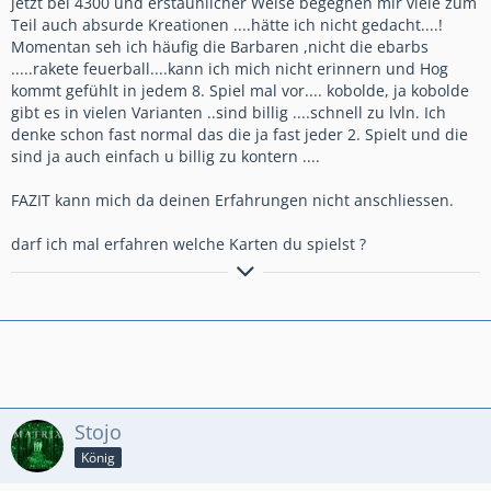
jetzt bei 4300 und erstaunlicher Weise begegnen mir viele zum
Teil auch absurde Kreationen ....hätte ich nicht gedacht....!
Momentan seh ich häufig die Barbaren ,nicht die ebarbs
.....rakete feuerball....kann ich mich nicht erinnern und Hog
kommt gefühlt in jedem 8. Spiel mal vor.... kobolde, ja kobolde
gibt es in vielen Varianten ..sind billig ....schnell zu lvln. Ich
denke schon fast normal das die ja fast jeder 2. Spielt und die
sind ja auch einfach u billig zu kontern ....
FAZIT kann mich da deinen Erfahrungen nicht anschliessen.
darf ich mal erfahren welche Karten du spielst ?
Du bist süchtig nach Clash Royale
...?
....Du träumst Nachts vom Schweinereiter und grünen
Kobolden.....?
....Dann bist du bei uns genau richtig!!
Stojo
🔜
🔝
Nordwall
#8LJQ282Y
König