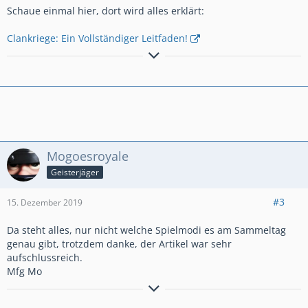
Schaue einmal hier, dort wird alles erklärt:
Clankriege: Ein Vollständiger Leitfaden!
٩(●̮̮̃•̃)۶
Til árs ok friðar
– all jenen, die mit uns sind!
٩(×̯×)۶
☣ ⚔ ༺ 𝓞𝓷 𝓽𝓱𝓮 𝓦𝓪𝔂 𝓽𝓸 𝓦𝓪𝓵𝓱𝓪𝓵𝓵𝓪! ༻ ☠ ☣
✧ -----
⪻ ✌ 𝔾𝔼ℝ𝕄𝔸ℕ𝔼ℕℍ𝔼ℝℤ #YUJG8R22 ✌⪼
-----
✧
Mogoesroyale
Geisterjäger
#3
15. Dezember 2019
Da steht alles, nur nicht welche Spielmodi es am Sammeltag
genau gibt, trotzdem danke, der Artikel war sehr
aufschlussreich.
Mfg Mo
Aktiver Clasher aus Hamburg.
Miner Poison