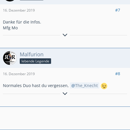
#7
16. Dezember 2019
Danke für die Infos.
Mfg Mo
Aktiver Clasher aus Hamburg.
Miner Poison
PB: Ultimate Champion 1650
Malfurion
lebende Legende
#8
16. Dezember 2019
Normales Duo hast du vergessen,
The_Knecht
www.ruhrpott-rockas.de