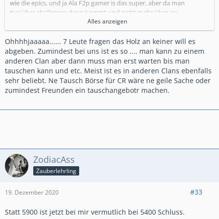
wie die epics, und ja Ala F2p gamer is das super, aber da man
nur über challenges dann kommt und nicht mehr über cw
oder so, arg schade. Die legendary tokens.. Natürlich lohnen
Alles anzeigen
die sich, aber mit Pech kannst nur 1-2x pro season die tokens
einlösen, weil niemand deinee einzigen beiden lavahunde
Ohhhhjaaaaa...... 7 Leute fragen das Holz an keiner will es
gegen einen eismagier tauschen mag musst du nämlich
abgeben. Zumindest bei uns ist es so .... man kann zu einem
warten bis es de Flusshändler anbietet. Denn ohne legendary
anderen Clan aber dann muss man erst warten bis man
die du selbst nicht brauchst ( als F2p gamer sehr kritisch die
tauschen kann und etc. Meist ist es in anderen Clans ebenfalls
Entscheidung) kannst auch noch so viele tokens haben.
sehr beliebt. Ne Tausch Börse für CR wäre ne geile Sache oder
zumindest Freunden ein tauschangebotr machen.
ZodiacAss
Zauberlehrling
#33
19. Dezember 2020
Statt 5900 ist jetzt bei mir vermutlich bei 5400 Schluss.