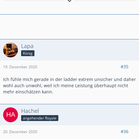
"If life won‘t wait, I guess it‘s up to me!"
Lapa
König
#35
19. Dezember 2020
Ich fühle mich gerade in der ladder extrem unsicher und daher
wohl auch unwohl, weil ich meine Leistung überhaupt nicht
mehr einschätzen kann.
Hachel
angehender Royale
#36
20. Dezember 2020