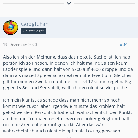
Mitglied der grenzüberschreitenden
🏔️Bergclan Familie🗻 🇩🇪🇨🇭🇦🇹
GoogleFan
Mitglied der
🏔️ Bergspitze 🏔️
Geisterjäger
(seit 2020)
#34
19. Dezember 2020
Meldet euch gern, wenn ihr einen Platz in einem Clan sucht.
Kontakt:
Also ich bin der Meinung, dass das ne gute Sache ist. Ich hab
https://discord.gg/cpX2Kqu
persönlich so Phasen, in denen ich halt mal ne Saison kaum
oder per PN hier im Forum
Ladder spiele und dann halt von 5200 auf 4600 droppe und da
dann als maxed Spieler schon extrem überlevelt bin. Gleiches
gilt für meinen Zweitaccount, der mit Lvl 12 schon regelmäßig
gegen Lvl8er und 9er spielt, weil ich den nicht so viel pushe.
Ich mein klar ist es schade dass man nicht mehr so hoch
kommt wie zuvor, aber irgendwie musste das Problem halt
gelöst werden. Persönlich hätte ich wahrscheinlich den Punkt,
an dem die Trophäen resettet werden, höher gelegt und halt
noch ne Arena obendrauf gepackt. Aber das wär
wahrscheinlich auch nicht die optimale Lösung gewesen.