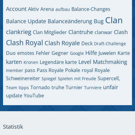
Account
Aktiv
Arena
Balance-Changes
aufbau
Clan
Balance Update
Balanceänderung
Bug
clankrieg
Clantruhe
Clash
Clan Mitglieder
clanwar
Clash Royal
Clash Royale
Deck
Draft-Challenge
Hilfe
Duo
emotes
Fehler
Gegner
Juwelen
Karte
Google
karten
Level
Matchmaking
Legendäre karte
Kronen
pass
Pass Royale
Pokale
royal
Royale
member
Schweinereiter
Supercell,
Spiegel
Spielen mit Freude
unfair
Tornado
truhe
Turnier
Team
tipps
Turniere
update
YouTube
Statistik