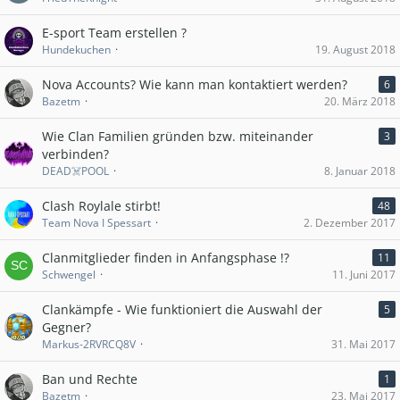
E-sport Team erstellen ?
Hundekuchen
19. August 2018
Nova Accounts? Wie kann man kontaktiert werden?
6
Bazetm
20. März 2018
Wie Clan Familien gründen bzw. miteinander
3
verbinden?
DEAD☠️POOL
8. Januar 2018
Clash Roylale stirbt!
48
Team Nova I Spessart
2. Dezember 2017
Clanmitglieder finden in Anfangsphase !?
11
Schwengel
11. Juni 2017
Clankämpfe - Wie funktioniert die Auswahl der
5
Gegner?
Markus-2RVRCQ8V
31. Mai 2017
Ban und Rechte
1
Bazetm
23. Mai 2017