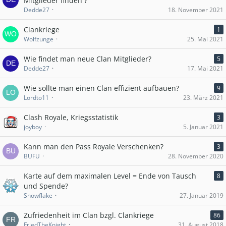
Mitglieder finden ?
Dedde27
18. November 2021
Clankriege
1
Wolfzunge
25. Mai 2021
Wie findet man neue Clan Mitglieder?
5
Dedde27
17. Mai 2021
Wie sollte man einen Clan effizient aufbauen?
9
Lordto11
23. März 2021
Clash Royale, Kriegsstatistik
3
joyboy
5. Januar 2021
Kann man den Pass Royale Verschenken?
3
BUFU
28. November 2020
Karte auf dem maximalen Level = Ende von Tausch
8
und Spende?
Snowflake
27. Januar 2019
Zufriedenheit im Clan bzgl. Clankriege
86
FriedTheKnight
31. August 2018